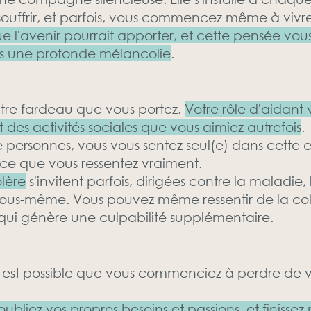
ouffrir, et parfois, vous commencez même à vivre
e l'avenir pourrait apporter, et cette pensée vo
s une profonde mélancolie
.
utre fardeau que vous portez.
Votre rôle d'aidant
et des activités sociales que vous aimiez autrefois
.
ersonnes, vous vous sentez seul(e) dans cette ex
r ce que vous ressentez vraiment.
olère
s'invitent parfois, dirigées contre la maladie,
 vous-même. Vous pouvez même ressentir de la col
ui génère une culpabilité supplémentaire.
il est possible que vous commenciez à perdre de 
ubliez vos propres besoins et passions, et finissez 