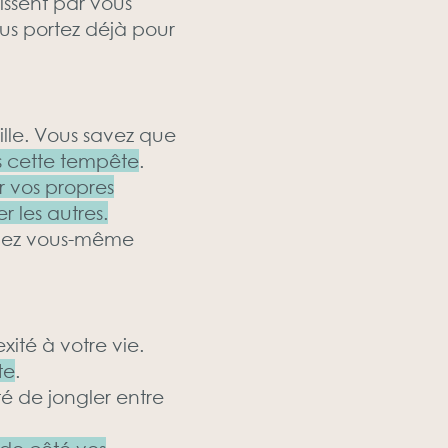
issent par vous
ous portez déjà pour
ille. Vous savez que
ns cette tempête
.
 vos propres
r les autres.
 avez vous-même
ité à votre vie.
te
.
té de jongler entre