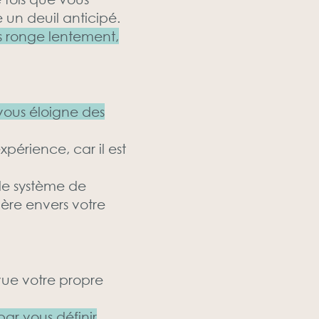
 un deuil anticipé.
us ronge lentement,
 vous éloigne des
périence, car il est
 le système de
ère envers votre
vue votre propre
par vous définir