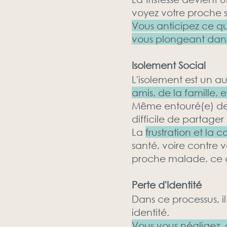
voyez votre proche s
Vous anticipez ce qu
vous plongeant dan
Isolement Social
L'isolement est un a
amis, de la famille, 
Même entouré(e) de p
difficile de partage
La
frustration et la c
santé, voire contre
proche malade, ce q
Perte d'Identité
Dans ce processus, 
identité.
Vous vous négligez, o