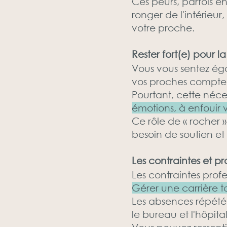
Ces peurs, parfois en
ronger de l'intérieu
votre proche.
Rester fort(e) pour l
Vous vous sentez éga
vos proches compten
Pourtant, cette néces
émotions, à enfouir v
Ce rôle de « rocher 
besoin de soutien et
Les contraintes et pr
Les contraintes prof
Gérer une carrière to
Les absences répétée
le bureau et l'hôpita