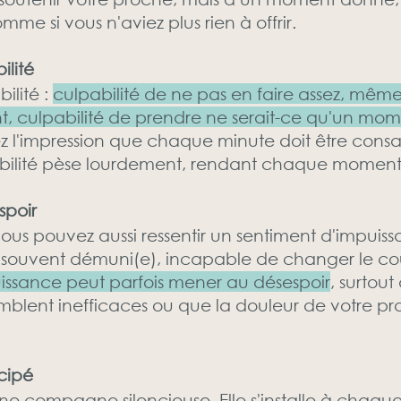
mme si vous n'aviez plus rien à offrir.
ilité
bilité :
culpabilité de ne pas en faire assez, même
, culpabilité de prendre ne serait-ce qu'un mom
ez l'impression que chaque minute doit être cons
bilité pèse lourdement, rendant chaque moment
spoir
ous pouvez aussi ressentir un sentiment d'impuis
es souvent démuni(e), incapable de changer le co
issance peut parfois mener au désespoir
, surtou
emblent inefficaces ou que la douleur de votre p
icipé
 une compagne silencieuse. Elle s'installe à chaque