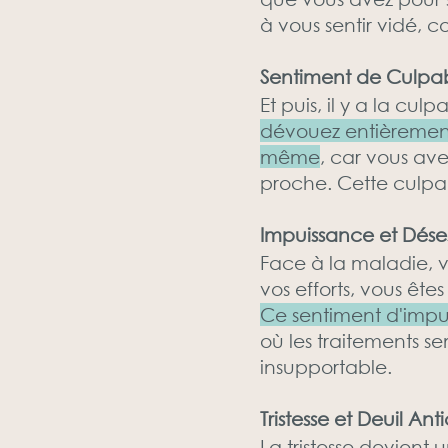
à vous sentir vidé, co
Sentiment de Culpab
Et puis, il y a la culpa
dévouez entièrement
même
, car vous av
proche. Cette culpa
Impuissance et Dése
Face à la maladie, v
vos efforts, vous êt
Ce sentiment d'impu
où les traitements s
insupportable.
Tristesse et Deuil Ant
La tristesse devient