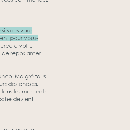
 si vous vous
ent pour vous-
acrée à votre
 de repos amer.
sance. Malgré tous
urs des choses.
t dans les moments
roche devient
 fois que vous