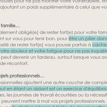
fouies pour ne pas montrer votre vulnérabilité, fin
r, ajoutant un poids supplémentaire à celui que v
a famille…
lement obligé(e) de rester fort(e) pour votre fam
t sur vous pour tenir bon, pour
être un pilier da
sité de rester fort(e) vous pousse parfois à
cacher
otre douleur et votre fatigue pour ne pas inquiéte
» peut devenir un fardeau, surtout lorsque vous
 de réconfort.
ojets professionnels…
essionnelles ajoutent une autre couche de complex
ut en étant un aidant est un exercice d'équilibris
s, les journées de travail écourtées ou la nécessi
l peuvent mettre à mal vos projets professionnels.