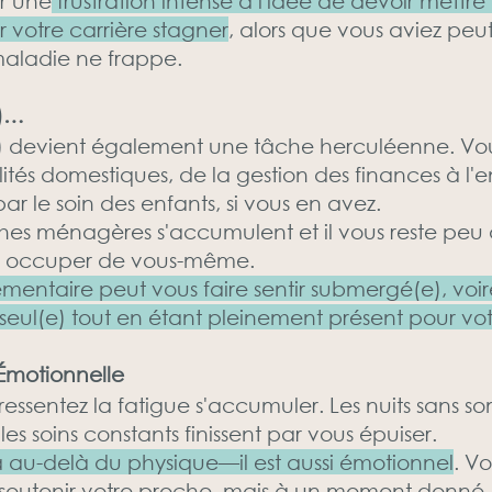
r une
frustration intense à l'idée de devoir mettre
r votre carrière stagner
, alors que vous aviez peut
maladie ne frappe.
e)…
(e) devient également une tâche herculéenne. V
lités domestiques, de la gestion des finances à l'e
r le soin des enfants, si vous en avez.
hes ménagères s'accumulent et il vous reste peu 
us occuper de vous-même.
ntaire peut vous faire sentir submergé(e), voire i
ire seul(e) tout en étant pleinement présent pour 
 Émotionnelle
ssentez la fatigue s'accumuler. Les nuits sans somm
t les soins constants finissent par vous épuiser.
 au-delà du physique—il est aussi émotionnel
. V
 soutenir votre proche, mais à un moment donn