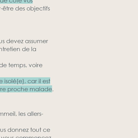
 de côté vos
-être des objectifs
ous devez assumer
ntretien de la
de temps, voire
solé(e), car il est
votre proche malade
.
eil, les allers-
ous donnez tout ce
é, vous commencez