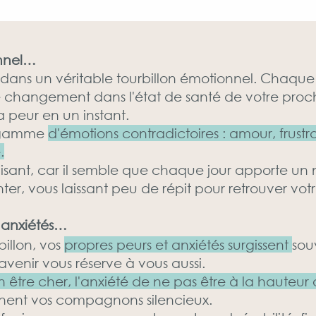
onnel…
 dans un véritable tourbillon émotionnel. Chaque
 changement dans l'état de santé de votre proch
la peur en un instant.
e gamme
d'émotions contradictoires : amour, frustrati
.
uisant, car il semble que chaque jour apporte un
er, vous laissant peu de répit pour retrouver votr
t anxiétés…
billon, vos
propres peurs et anxiétés surgissent
sou
enir vous réserve à vous aussi.
 être cher, l'anxiété de ne pas être à la hauteur 
ent vos compagnons silencieux.