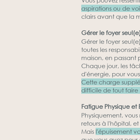
Vous pouvez ressenti
aspirations ou de voi
clairs avant que la 
Gérer le foyer seul(
Gérer le foyer seul
toutes les responsabi
maison, en passant pa
Chaque jour, les tâc
d'énergie, pour vo
Cette charge suppléme
difficile de tout fa
Fatigue Physique et
Physiquement, vous re
retours à l'hôpital, e
Mais
l'épuisement va
que vous avez pour